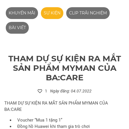
KHUYẾN MÃI
SỰ KIỆN
CLIP TRẢI NGHIỆM
BÀI VIẾT
THAM DỰ SỰ KIỆN RA MẮT
SẢN PHẨM MYMAN CỦA
BA:CARE
1
Ngày đăng: 04.07.2022
THAM DỰ SỰ KIỆN RA MẮT SẢN PHẨM MYMAN CỦA
BA:CARE
Voucher “Mua 1 tặng 1”
Đồng hồ Huawei khi tham gia trò chơi