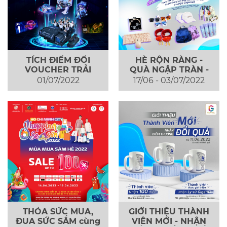
TÍCH ĐIỂM ĐỔI
HÈ RỘN RÀNG -
VOUCHER TRẢI
QUÀ NGẬP TRÀN -
NGHIỆM KHU VUI
QUAY NGAY VÒNG
01/07/2022
17/06 - 03/07/2022
CHƠI GIẢI TRÍ JP
QUAY MAY MẮN
𝟏𝟎𝟎%...
THỎA SỨC MUA,
GIỚI THIỆU THÀNH
ĐUA SỨC SẮM cùng
VIÊN MỚI - NHẬN