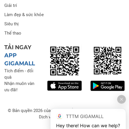
Giải trí
Làm đẹp & sức khỏe
Siêu thị
Thể thao
TẢI NGAY
APP
GIGAMALL
Tích điểm - đổi
quà
Nhận muôn vàn
ưu đãi!
© Bản quyền 2026 của Công ty Cổ phần Đầu tư Thương mại
TTTM GIGAMALL
Dịch vụ Gigamall Việt Nam
Hey there! How can we help?