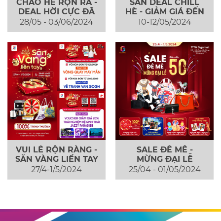
CHÀO HÈ RỘN RÃ -
SĂN DEAL CHILL
DEAL HỜI CỰC ĐÃ
HÈ - GIẢM GIÁ ĐẾN
50%
28/05 - 03/06/2024
10-12/05/2024
VUI LỄ RỘN RÀNG -
SALE ĐÊ MÊ -
SĂN VÀNG LIỀN TAY
MỪNG ĐẠI LỄ
27/4-1/5/2024
25/04 - 01/05/2024