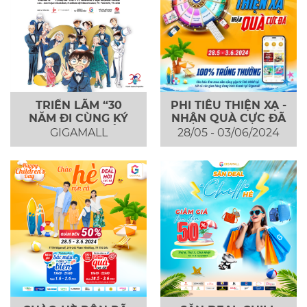
TRIỂN LÃM “30
PHI TIÊU THIỆN XẠ -
NĂM ĐI CÙNG KÝ
NHẬN QUÀ CỰC ĐÃ
ỨC - THÁM TỬ
GIGAMALL
28/05 - 03/06/2024
LỪNG DANH
CONAN”