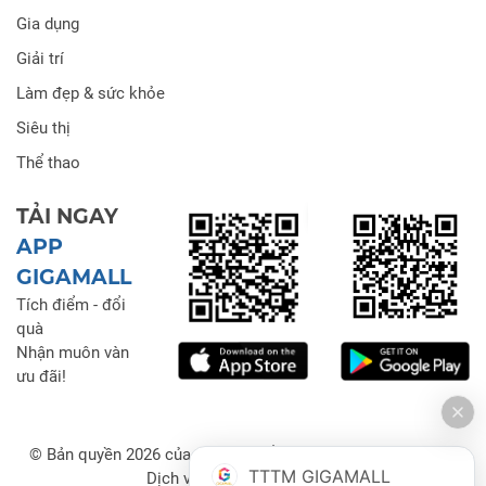
Gia dụng
Giải trí
Làm đẹp & sức khỏe
Siêu thị
Thể thao
TẢI NGAY
APP
GIGAMALL
Tích điểm - đổi
quà
Nhận muôn vàn
ưu đãi!
© Bản quyền 2026 của Công ty Cổ phần Đầu tư Thương mại
TTTM GIGAMALL
Dịch vụ Gigamall Việt Nam