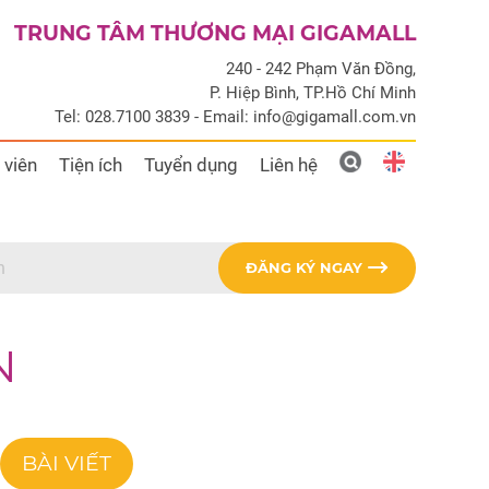
TRUNG TÂM THƯƠNG MẠI GIGAMALL
240 - 242 Phạm Văn Đồng,
P. Hiệp Bình, TP.Hồ Chí Minh
Tel: 028.7100 3839 - Email: info@gigamall.com.vn
 viên
Tiện ích
Tuyển dụng
Liên hệ
ĐĂNG KÝ NGAY
N
BÀI VIẾT