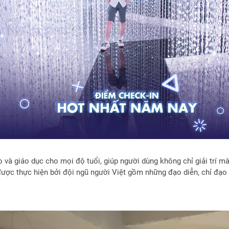
và giáo dục cho mọi độ tuổi, giúp người dùng không chỉ giải trí mà 
ược thực hiện bởi đội ngũ người Việt gồm những đạo diễn, chỉ đạo 