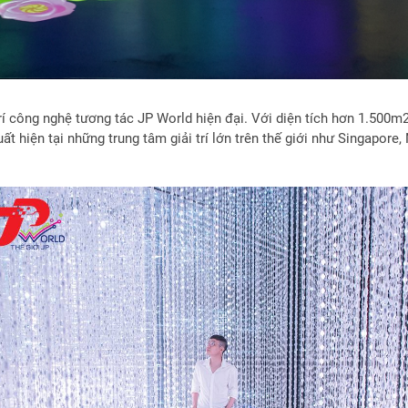
 công nghệ tương tác JP World hiện đại. Với diện tích hơn 1.500m2,
t hiện tại những trung tâm giải trí lớn trên thế giới như Singapore, 