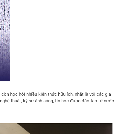
còn học hỏi nhiều kiến thức hữu ích, nhất là với các gia
nghệ thuật, kỹ sư ánh sáng, tin học được đào tạo từ nước