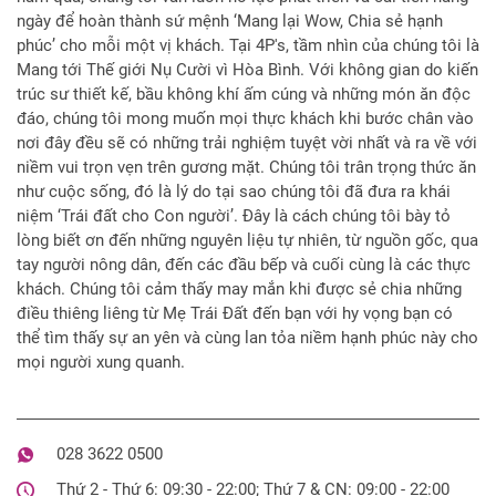
ngày để hoàn thành sứ mệnh ‘Mang lại Wow, Chia sẻ hạnh
phúc’ cho mỗi một vị khách. Tại 4P's, tầm nhìn của chúng tôi là
Mang tới Thế giới Nụ Cười vì Hòa Bình. Với không gian do kiến
trúc sư thiết kế, bầu không khí ấm cúng và những món ăn độc
đáo, chúng tôi mong muốn mọi thực khách khi bước chân vào
nơi đây đều sẽ có những trải nghiệm tuyệt vời nhất và ra về với
niềm vui trọn vẹn trên gương mặt. Chúng tôi trân trọng thức ăn
như cuộc sống, đó là lý do tại sao chúng tôi đã đưa ra khái
niệm ‘Trái đất cho Con người’. Đây là cách chúng tôi bày tỏ
lòng biết ơn đến những nguyên liệu tự nhiên, từ nguồn gốc, qua
tay người nông dân, đến các đầu bếp và cuối cùng là các thực
khách. Chúng tôi cảm thấy may mắn khi được sẻ chia những
điều thiêng liêng từ Mẹ Trái Đất đến bạn với hy vọng bạn có
thể tìm thấy sự an yên và cùng lan tỏa niềm hạnh phúc này cho
mọi người xung quanh.
028 3622 0500
Thứ 2 - Thứ 6: 09:30 - 22:00; Thứ 7 & CN: 09:00 - 22:00