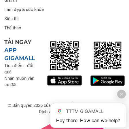
Giải trí
Làm đẹp & sức khỏe
Siêu thị
Thể thao
TẢI NGAY
APP
GIGAMALL
Tích điểm - đổi
quà
Nhận muôn vàn
ưu đãi!
© Bản quyền 2026 của Công ty Cổ phần Đầu tư Thương mại
TTTM GIGAMALL
Dịch vụ Gigamall Việt Nam
Hey there! How can we help?