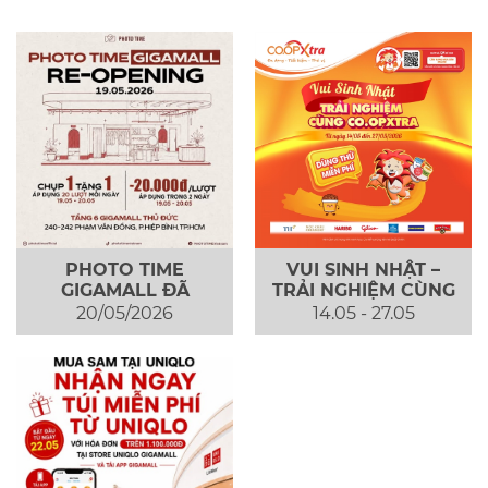
PHOTO TIME
VUI SINH NHẬT –
GIGAMALL ĐÃ
TRẢI NGHIỆM CÙNG
CHÍNH THỨC QUAY
CO.OPXTRA
20/05/2026
14.05 - 27.05
TRỞ LẠI TẠI TẦNG
GIGAMALL
6!