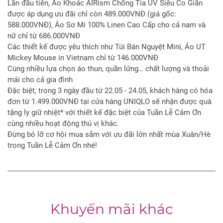
Lần đầu tiên, Áo Khoác AIRism Chống Tia UV Siêu Co Giãn
được áp dụng ưu đãi chỉ còn 489.000VNĐ (giá gốc:
588.000VNĐ), Áo Sơ Mi 100% Linen Cao Cấp cho cả nam và
nữ chỉ từ 686.000VNĐ
Các thiết kế được yêu thích như Túi Bán Nguyệt Mini, Áo UT
Mickey Mouse in Vietnam chỉ từ 146.000VNĐ
Cùng nhiều lựa chọn áo thun, quần lửng… chất lượng và thoải
mái cho cả gia đình
Đặc biệt, trong 3 ngày đầu từ 22.05 - 24.05, khách hàng có hóa
đơn từ 1.499.000VNĐ tại cửa hàng UNIQLO sẽ nhận được quà
tặng ly giữ nhiệt* với thiết kế đặc biệt của Tuần Lễ Cảm Ơn
cùng nhiều hoạt động thú vị khác.
Đừng bỏ lỡ cơ hội mua sắm với ưu đãi lớn nhất mùa Xuân/Hè
trong Tuần Lễ Cảm Ơn nhé!
Khuyến mãi khác